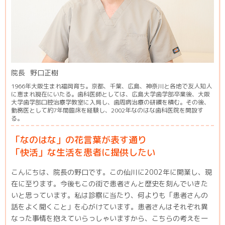
院長
野口正樹
1966年大阪生まれ福岡育ち。京都、千葉、広島、神奈川と各地で友人知人
に恵まれ現在にいたる。歯科医師としては、広島大学歯学部卒業後、大阪
大学歯学部口腔治療学教室に入局し、歯周病治療の研鑽を積む。その後、
勤務医として約7年間臨床を経験し、2002年なのはな歯科医院を開設す
る。
「なのはな」の花言葉が表す通り
「快活」な生活を患者に提供したい
こんにちは、院長の野口です。この仙川に2002年に開業し、現
在に至ります。今後もこの街で患者さんと歴史を刻んでいきた
いと思っています。私は診察に当たり、何よりも「患者さんの
話をよく聞くこと」を心がけています。患者さんはそれぞれ異
なった事情を抱えていらっしゃいますから、こちらの考えを一