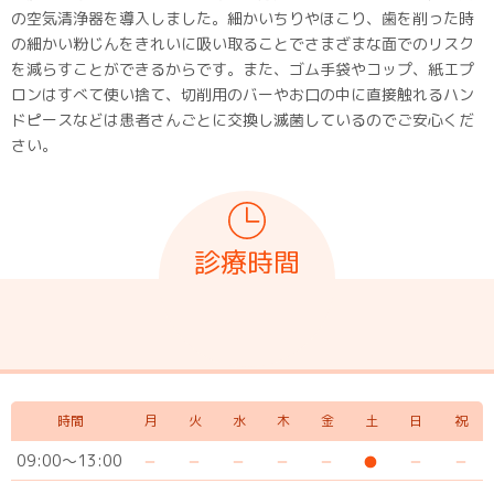
の空気清浄器を導入しました。細かいちりやほこり、歯を削った時
の細かい粉じんをきれいに吸い取ることでさまざまな面でのリスク
を減らすことができるからです。また、ゴム手袋やコップ、紙エプ
ロンはすべて使い捨て、切削用のバーやお口の中に直接触れるハン
ドピースなどは患者さんごとに交換し滅菌しているのでご安心くだ
さい。
診療時間
時間
月
火
水
木
金
土
日
祝
09:00～13:00